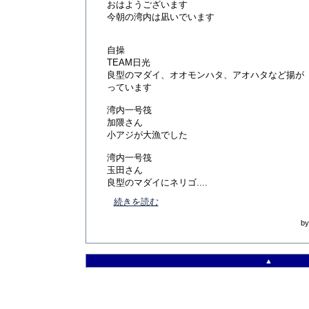
おはようございます
今朝の湾内は凪いでいます
自操
TEAM日光
良型のマダイ、オオモンハタ、アオハタなど揚が
っています
湾内一号筏
加隈さん
小アジが大漁でした
湾内一号筏
玉田さん
良型のマダイにネリゴ....
続きを読む
b
▲