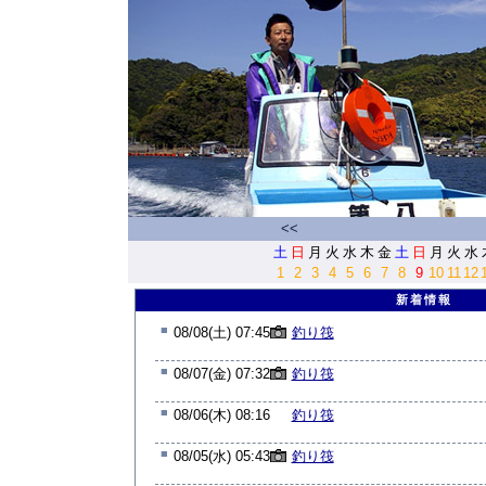
<<
土
日
月
火
水
木
金
土
日
月
火
水
1
2
3
4
5
6
7
8
9
10
11
12
新着情報
■
08/08(土) 07:45
釣り筏
■
08/07(金) 07:32
釣り筏
■
08/06(木) 08:16
釣り筏
■
08/05(水) 05:43
釣り筏