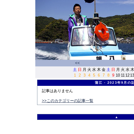
<<
土
日
月
火
水
木
金
土
日
月
火
水
1
2
3
4
5
6
7
8
9
10
11
12
1
蒲江 - 2023年9月の
記事はありません
>>このカテゴリーの記事一覧
▲