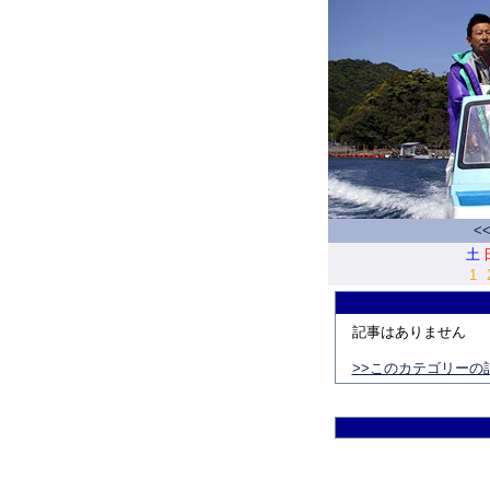
<
土
1
記事はありません
>>このカテゴリーの