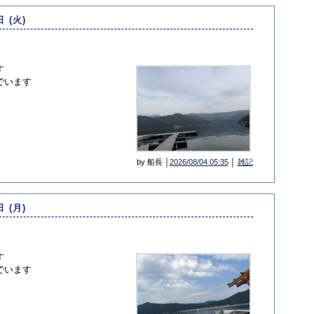
日 (火)
す
でいます
by 船長 │
2026/08/04 05:35
│
雑記
日 (月)
す
でいます