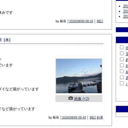
20
20
休みです
20
by 船長 │
2026/08/06 08:16
│
雑記
日 (水)
す
でいます
ダイなど揚がっています
画像 (+2)
イなど揚がっています
by 船長 │
2026/08/05 05:43
│
雑記
釣果