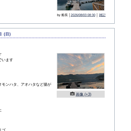
by 船長 │
2026/08/03 08:30
│
雑記
日 (日)
す
でいます
オモンハタ、アオハタなど揚が
画像 (+3)
た
....