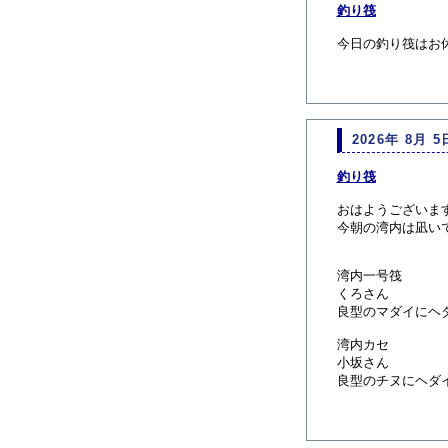
釣り筏
今日の釣り筏はお
2026年 8月 5
釣り筏
おはようございま
今朝の湾内は凪い
湾内一号筏
くろさん
良型のマダイにヘ
湾内カセ
小坂さん
良型のチヌにヘダ