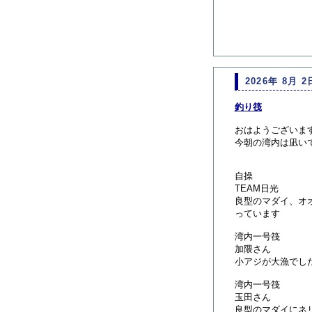
2026年 8月 2
釣り筏
おはようございま
今朝の湾内は凪い
自操
TEAM日光
良型のマダイ、オ
っています
湾内一号筏
加隈さん
小アジが大漁でし
湾内一号筏
玉田さん
良型のマダイにネリゴ