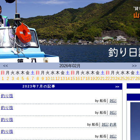
<<
2026年02月
>>
日
月
火
水
木
金
土
日
月
火
水
木
金
土
日
月
火
水
木
金
土
日
月
火
水
木
金
土
1
2
3
4
5
6
7
8
9
10
11
12
13
14
15
16
17
18
19
20
21
22
23
24
25
26
27
28
2023年7月の記事
>>
釣り筏
by 船長│
雑記
釣り筏
by 船長│
雑記
釣り筏
by 船長│
雑記
釣果
釣り筏
by 船長│
雑記