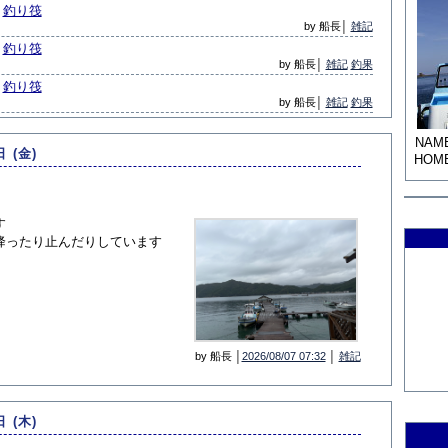
釣り筏
by 船長│
雑記
釣り筏
by 船長│
雑記
釣果
釣り筏
by 船長│
雑記
釣果
NAM
日 (金)
HOM
す
降ったり止んだりしています
by 船長 │
2026/08/07 07:32
│
雑記
日 (木)