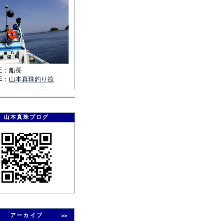
E
：
船長
E
：
山本真珠釣り筏
山本真珠ブログ
アーカイブ
>>