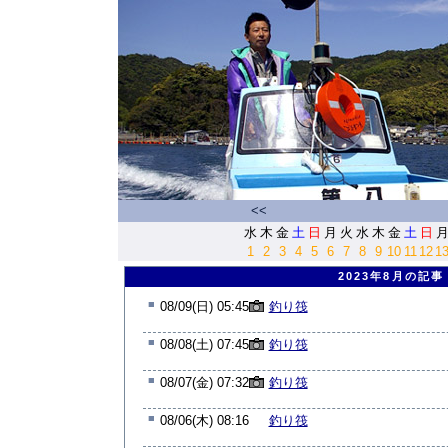
<<
水
木
金
土
日
月
火
水
木
金
土
日
1
2
3
4
5
6
7
8
9
10
11
12
1
2023年8月の記事
■
08/09(日) 05:45
釣り筏
■
08/08(土) 07:45
釣り筏
■
08/07(金) 07:32
釣り筏
■
08/06(木) 08:16
釣り筏