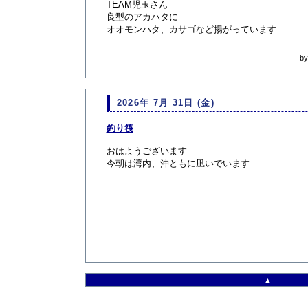
TEAM児玉さん
良型のアカハタに
オオモンハタ、カサゴなど揚がっています
b
2026年 7月 31日 (金)
釣り筏
おはようございます
今朝は湾内、沖ともに凪いでいます
▲