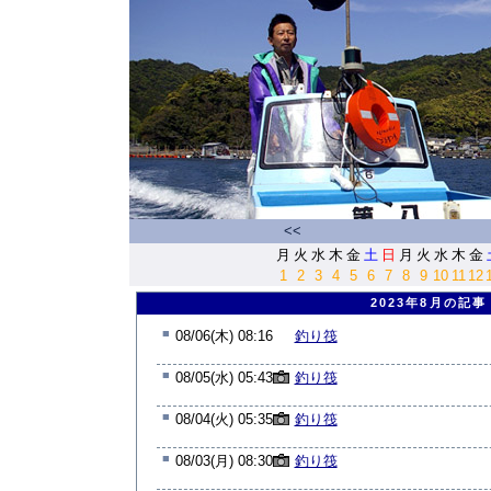
<<
月
火
水
木
金
土
日
月
火
水
木
金
1
2
3
4
5
6
7
8
9
10
11
12
2023年8月の記事
■
08/06(木) 08:16
釣り筏
■
08/05(水) 05:43
釣り筏
■
08/04(火) 05:35
釣り筏
■
08/03(月) 08:30
釣り筏