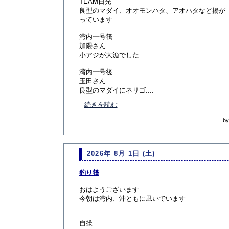
TEAM日光
良型のマダイ、オオモンハタ、アオハタなど揚が
っています
湾内一号筏
加隈さん
小アジが大漁でした
湾内一号筏
玉田さん
良型のマダイにネリゴ....
続きを読む
b
2026年 8月 1日 (土)
釣り筏
おはようございます
今朝は湾内、沖ともに凪いでいます
自操