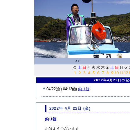
<<
金
土
日
月
火
水
木
金
土
日
月
火
1
2
3
4
5
6
7
8
9
10
11
12
2022年4月22日の
■
04/22(金) 04:13
釣り筏
2022年 4月 22日 (金)
釣り筏
おはようございます