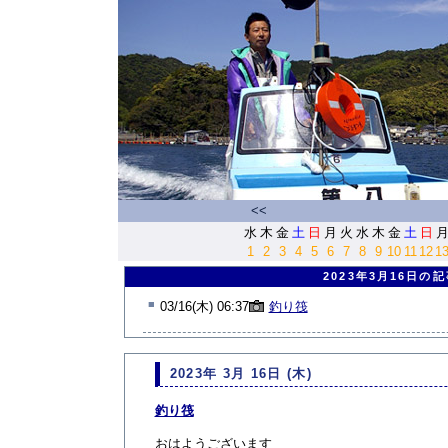
<<
水
木
金
土
日
月
火
水
木
金
土
日
1
2
3
4
5
6
7
8
9
10
11
12
1
2023年3月16日の
■
03/16(木) 06:37
釣り筏
2023年 3月 16日 (木)
釣り筏
おはようございます