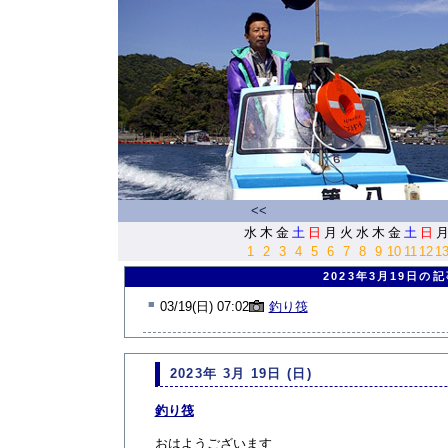
<<
水
木
金
土
日
月
火
水
木
金
土
日
1
2
3
4
5
6
7
8
9
10
11
12
1
2023年3月19日の
■
03/19(日) 07:02
釣り筏
2023年 3月 19日 (日)
釣り筏
おはようございます