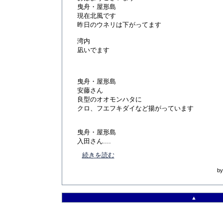
曳舟・屋形島
現在北風です
昨日のウネリは下がってます
湾内
凪いでます
曳舟・屋形島
安藤さん
良型のオオモンハタに
クロ、フエフキダイなど揚がっています
曳舟・屋形島
入田さん....
続きを読む
b
▲