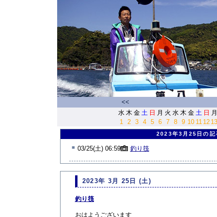
<<
水
木
金
土
日
月
火
水
木
金
土
日
1
2
3
4
5
6
7
8
9
10
11
12
1
2023年3月25日の
■
03/25(土) 06:59
釣り筏
2023年 3月 25日 (土)
釣り筏
おはようございます