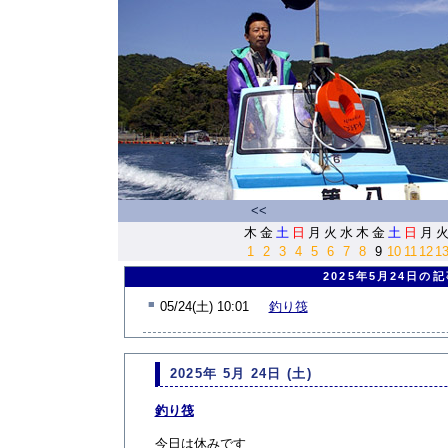
<<
木
金
土
日
月
火
水
木
金
土
日
月
1
2
3
4
5
6
7
8
9
10
11
12
1
2025年5月24日の
■
05/24(土) 10:01
釣り筏
2025年 5月 24日 (土)
釣り筏
今日は休みです