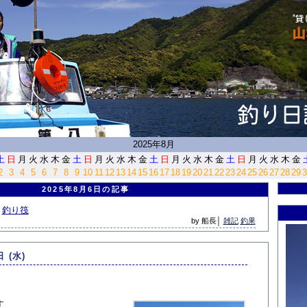
<
2025年8月
土
日
月
火
水
木
金
土
日
月
火
水
木
金
土
日
月
火
水
木
金
土
日
月
火
水
木
金
2
3
4
5
6
7
8
9
10
11
12
13
14
15
16
17
18
19
20
21
22
23
24
25
26
27
28
29
3
2025年8月6日の記事
釣り筏
by 船長│
雑記
釣果
日 (水)
す