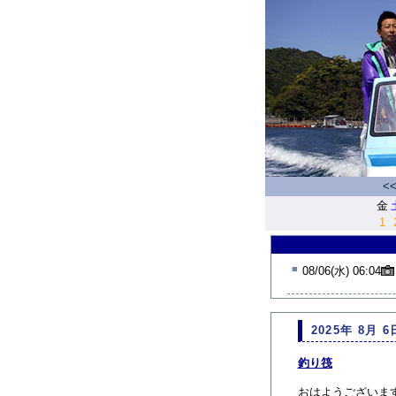
<
金
1
■
08/06(水) 06:04
2025年 8月 6
釣り筏
おはようございま