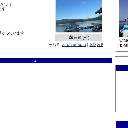
でいます
ます
揚がっています
画像 (+1)
NAM
by 船長 │
2025/08/06 06:04
│
雑記
釣果
HOM
▲