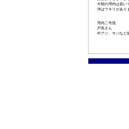
今朝の湾内は凪い
沖はウネリがあり
湾内二号筏
戸高さん
中アジ、サバなど