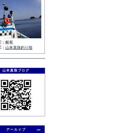
E
：
船長
E
：
山本真珠釣り筏
山本真珠ブログ
アーカイブ
>>