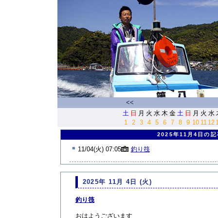
<<
土
日
月
火
水
木
金
土
日
月
火
水
1
2
3
4
5
6
7
8
9
10
11
12
2025年11月4日の
■
11/04(火) 07:05
釣り筏
2025年 11月 4日 (火)
釣り筏
おはようございます