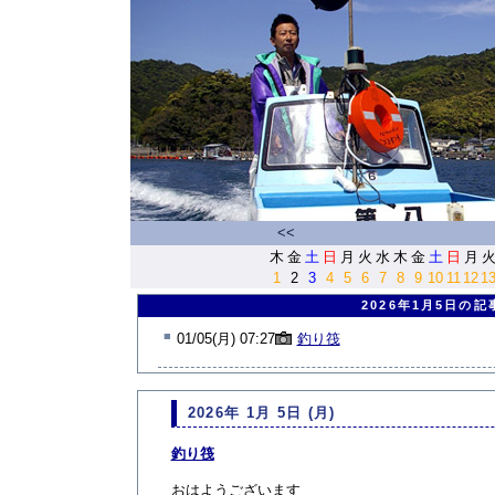
<<
木
金
土
日
月
火
水
木
金
土
日
月
1
2
3
4
5
6
7
8
9
10
11
12
1
2026年1月5日の記
■
01/05(月) 07:27
釣り筏
2026年 1月 5日 (月)
釣り筏
おはようございます