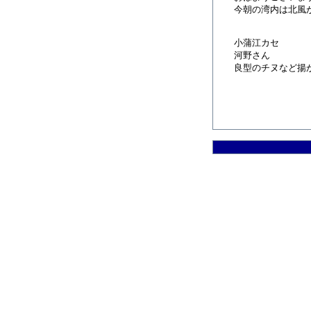
今朝の湾内は北風
小蒲江カセ
河野さん
良型のチヌなど揚