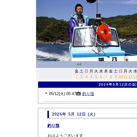
<<
金
土
日
月
火
水
木
金
土
日
月
火
1
2
3
4
5
6
7
8
9
10
11
12
1
2026年5月12日の
■
05/12(火) 05:47
釣り筏
2026年 5月 12日 (火)
釣り筏
おはようございます