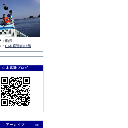
E
：
船長
E
：
山本真珠釣り筏
山本真珠ブログ
アーカイブ
>>