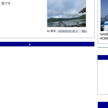
、凪です
by 船長 │
2026/05/28 08:17
│
雑記
NAM
HOM
▲