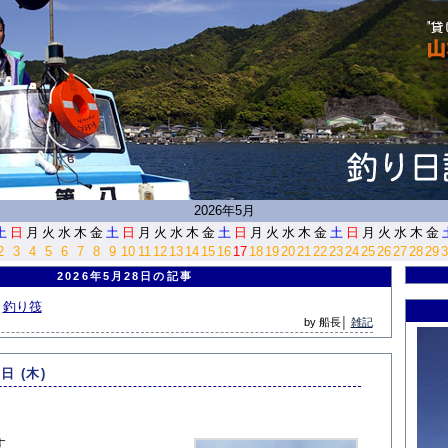
<
2026年5月
土
日
月
火
水
木
金
土
日
月
火
水
木
金
土
日
月
火
水
木
金
土
日
月
火
水
木
金
2
3
4
5
6
7
8
9
10
11
12
13
14
15
16
17
18
19
20
21
22
23
24
25
26
27
28
29
3
2026年5月28日の記事
釣り筏
by 船長│
雑記
8日 (木)
す