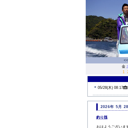
<
金
1
■
05/28(木) 08:17
2026年 5月 2
釣り筏
おはようございま