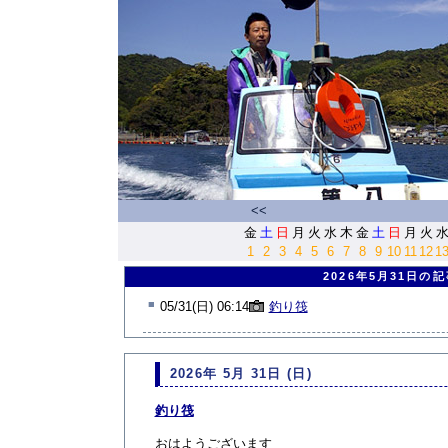
<<
金
土
日
月
火
水
木
金
土
日
月
火
1
2
3
4
5
6
7
8
9
10
11
12
1
2026年5月31日の
■
05/31(日) 06:14
釣り筏
2026年 5月 31日 (日)
釣り筏
おはようございます