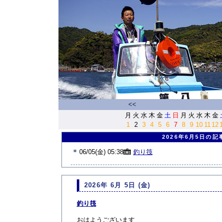
<<
月
火
水
木
金
土
日
月
火
水
木
金
1
2
3
4
5
6
7
8
9
10
11
12
2026年6月5日の記
■
06/05(金) 05:38
釣り筏
2026年 6月 5日 (金)
釣り筏
おはようございます