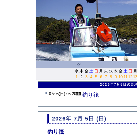
<<
水
木
金
土
日
月
火
水
木
金
土
日
1
2
3
4
5
6
7
8
9
10
11
12
1
2026年7月5日の記
■
07/05(日) 05:20
釣り筏
2026年 7月 5日 (日)
釣り筏