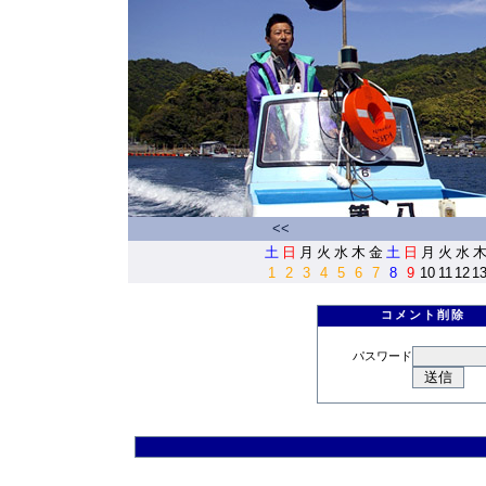
<<
土
日
月
火
水
木
金
土
日
月
火
水
1
2
3
4
5
6
7
8
9
10
11
12
1
コメント削除
パスワード