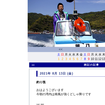
<<
土
日
月
火
水
木
金
土
日
月
火
水
1
2
3
4
5
6
7
8
9
10
11
12
1
雑記の記事
<<
2021年 8月 13日 (金)
釣り筏
おはようございます
今朝の湾内は南風が強くどしゃ降りです