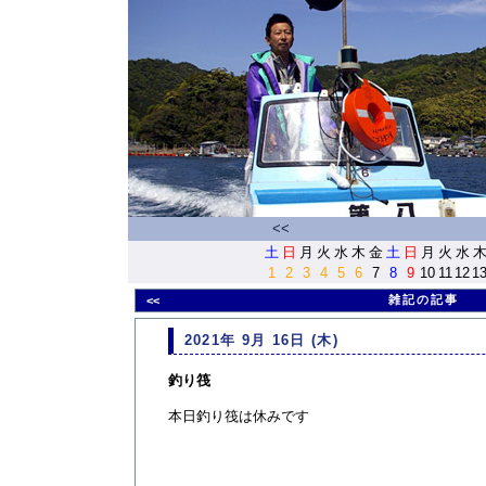
<<
土
日
月
火
水
木
金
土
日
月
火
水
1
2
3
4
5
6
7
8
9
10
11
12
1
雑記の記事
<<
2021年 9月 16日 (木)
釣り筏
本日釣り筏は休みです