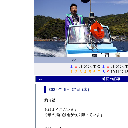
<<
土
日
月
火
水
木
金
土
日
月
火
水
1
2
3
4
5
6
7
8
9
10
11
12
1
雑記の記事
<<
2024年 6月 27日 (木)
釣り筏
おはようございます
今朝の湾内は雨が強く降っています