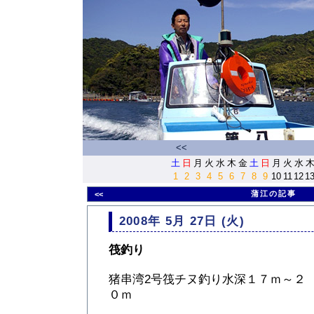
<<
土
日
月
火
水
木
金
土
日
月
火
水
1
2
3
4
5
6
7
8
9
10
11
12
1
蒲江の記事
<<
2008年 5月 27日 (火)
筏釣り
猪串湾2号筏チヌ釣り水深１７ｍ～２
０ｍ