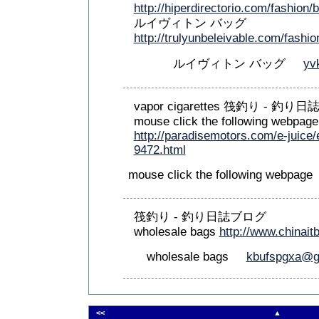
http://hiperdirectorio.com/fashion/b
ルイヴィトン バッグ
http://trulyunbeleivable.com/fashion
ルイヴィトン バッグ
yv
vapor cigarettes 筏釣り - 釣り
mouse click the following webpage
http://paradisemotors.com/e-juic
9472.html
mouse click the following webpa
筏釣り - 釣り日誌ブログ
wholesale bags
http://www.chinai
wholesale bags
kbufspgxa@g
<<
▲