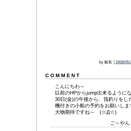
by 船長 │
2008/05/
C O M M E N T
こんにちわ～
以前のHPからjump出来るようにな
30日(金)の午後から、筏釣りを
機付きの小船の予約をお願いしま
大物期待ですね～ (☆Д☆)
ご～や