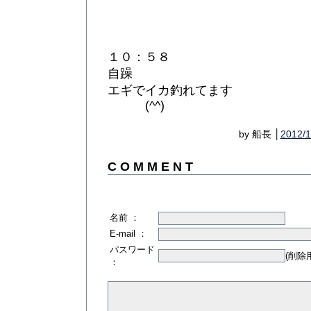
１０：５８
自躁
エギでイカ釣れてます
(^^)
by 船長 │
2012/1
C O M M E N T
名前 ：
E-mail ：
パスワード
(削除
：