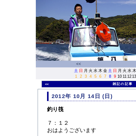
<<
土
日
月
火
水
木
金
土
日
月
火
水
1
2
3
4
5
6
7
8
9
10
11
12
1
雑記の記事
<<
2012年 10月 14日 (日)
釣り筏
７：１２
おはようございます