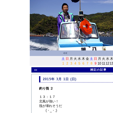
<<
土
日
月
火
水
木
金
土
日
月
火
水
1
2
3
4
5
6
7
8
9
10
11
12
1
雑記の記事
<<
2015年 3月 1日 (日)
釣り筏 ２
１３：１７
北風が強い！
筏が壊れそうだ
(・_・;)