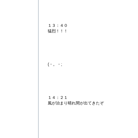
１３：４０
猛烈！！！
(・。・;
１４：２１
風が治まり晴れ間が出てきたぞ