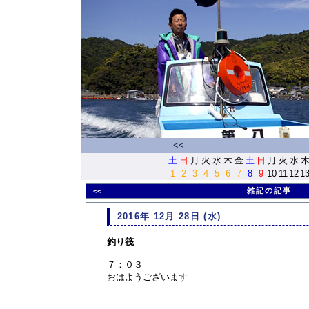
<<
土
日
月
火
水
木
金
土
日
月
火
水
1
2
3
4
5
6
7
8
9
10
11
12
1
雑記の記事
<<
2016年 12月 28日 (水)
釣り筏
７：０３
おはようございます