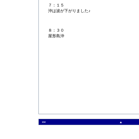
７：１５
沖は波が下がりました♪
８：３０
屋形島沖
<<
▲