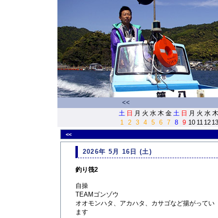
<<
土
日
月
火
水
木
金
土
日
月
火
水
1
2
3
4
5
6
7
8
9
10
11
12
1
<<
2026年 5月 16日 (土)
釣り筏2
自操
TEAMゴンゾウ
オオモンハタ、アカハタ、カサゴなど揚がってい
ます