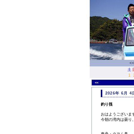
<
土
1
<<
2026年 6月 4
釣り筏
おはようございま
今朝の湾内は曇り
曳舟・クヨム鼻