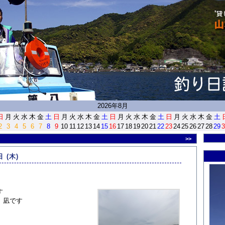
<
2026年8月
日
月
火
水
木
金
土
日
月
火
水
木
金
土
日
月
火
水
木
金
土
日
月
火
水
木
金
土
2
3
4
5
6
7
8
9
10
11
12
13
14
15
16
17
18
19
20
21
22
23
24
25
26
27
28
29
3
>>
日 (木)
す
、凪です