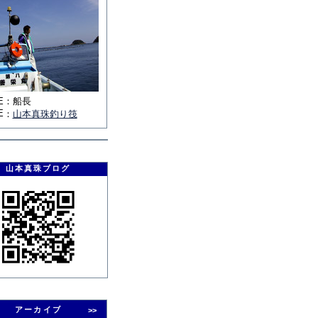
E
：
船長
E
：
山本真珠釣り筏
山本真珠ブログ
アーカイブ
>>