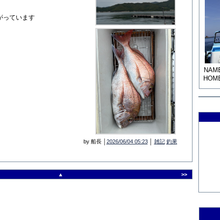
がっています
NAM
HOM
by 船長 │
2026/06/04 05:23
│
雑記
釣果
▲
>>